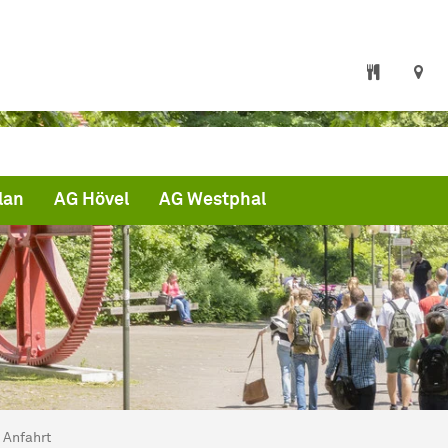
lan
AG Hövel
AG Westphal
ind hier:
artseite
Anfahrt