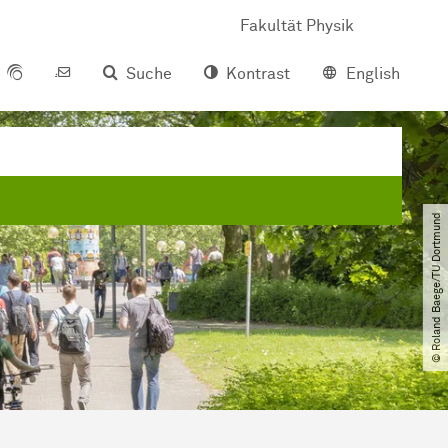
Fakultät Physik
Suche
Kontrast
English
© Roland Baege​/​TU Dortmund