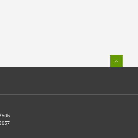
Zum Sei
 3505
3657