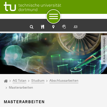
Zum Navigationspfad
Unterseiten von „AG Tolan“
Zur Navigation
Zum Schnellzugriff
Zum Fuß der Seite mit weiteren Services
Zum Inhalt
Zur Startseite
Oberflächen- und Grenzflächenphysik
© Andrew Ostrovsky
Sie sind hier:
Startseite
AG Tolan
Studium
Abschlussarbeiten
Masterarbeiten
MASTERARBEITEN